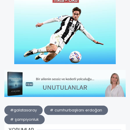
#galatasaray
# cumhurbaşkanı erdoğan
# şampiyonluk
YORUMLAR