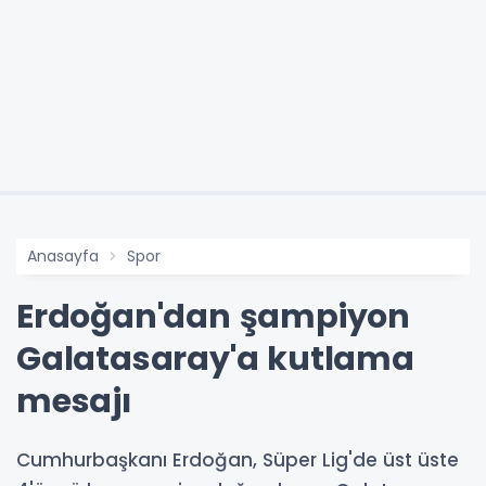
Anasayfa
Spor
Erdoğan'dan şampiyon
Galatasaray'a kutlama
mesajı
Cumhurbaşkanı Erdoğan, Süper Lig'de üst üste