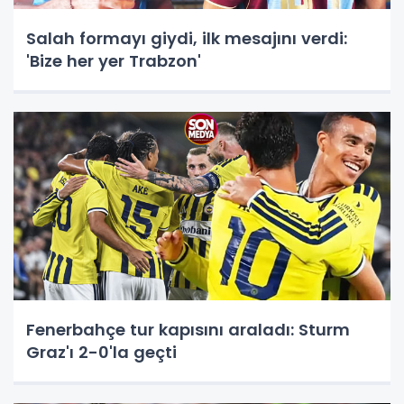
Salah formayı giydi, ilk mesajını verdi:
'Bize her yer Trabzon'
Fenerbahçe tur kapısını araladı: Sturm
Graz'ı 2-0'la geçti