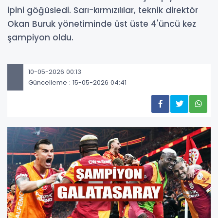
ipini göğüsledi. Sarı-kırmızılılar, teknik direktör
Okan Buruk yönetiminde üst üste 4'üncü kez
şampiyon oldu.
10-05-2026 00:13
Güncelleme : 15-05-2026 04:41