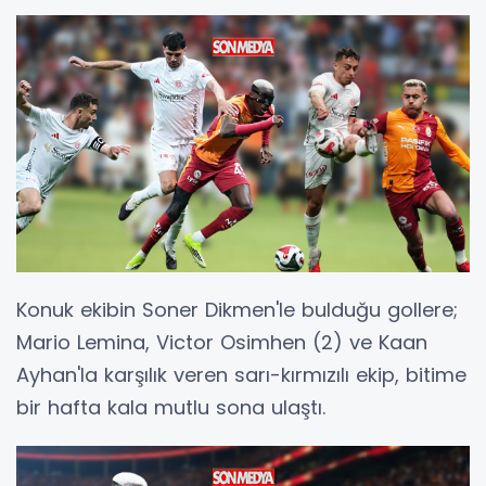
Konuk ekibin Soner Dikmen'le bulduğu gollere;
Mario Lemina, Victor Osimhen (2) ve Kaan
Ayhan'la karşılık veren sarı-kırmızılı ekip, bitime
bir hafta kala mutlu sona ulaştı.