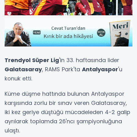
Trendyol Süper Lig
'in 33. haftasında lider
Galatasaray
, RAMS Park'ta
Antalyaspor
'u
konuk etti.
Küme düşme hattında bulunan Antalyaspor
karşısında zorlu bir sınav veren Galatasaray,
iki kez geriye düştüğü mücadeleden 4-2 galip
ayrılarak toplamda 26'ncı şampiyonluğuna
ulaştı.