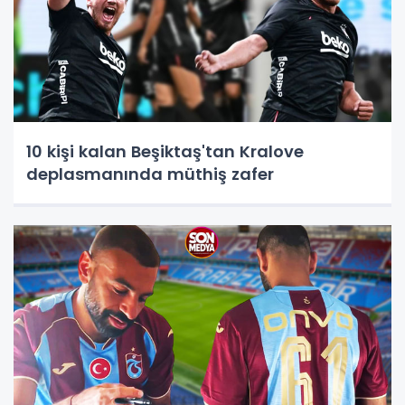
10 kişi kalan Beşiktaş'tan Kralove
deplasmanında müthiş zafer