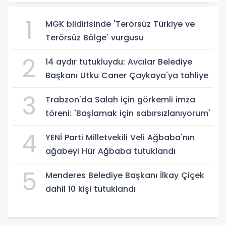
1
MGK bildirisinde 'Terörsüz Türkiye ve
Terörsüz Bölge' vurgusu
2
14 aydır tutukluydu: Avcılar Belediye
Başkanı Utku Caner Çaykaya'ya tahliye
3
Trabzon'da Salah için görkemli imza
töreni: 'Başlamak için sabırsızlanıyorum'
4
YENİ Parti Milletvekili Veli Ağbaba'nın
ağabeyi Hür Ağbaba tutuklandı
5
Menderes Belediye Başkanı İlkay Çiçek
dahil 10 kişi tutuklandı