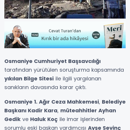
Osmaniye Cumhuriyet Başsavcılığı
tarafından yürütülen soruşturma kapsamında
yıkılan Bilge Sitesi
ile ilgili yargılanan
sanıkların davasında karar çıktı.
Osmaniye 1. Ağır Ceza Mahkemesi
,
Belediye
Başkanı Kadir Kara
,
müteahhitler Ayhan
Gedik
ve
Haluk Koç
ile imar işlerinden
sorumlu eski başkan yardımcısı
Ayşe Sevinç