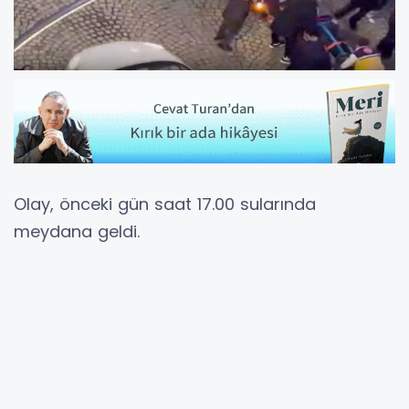
Olay, önceki gün saat 17.00 sularında
meydana geldi.
Babasına ait kartı almak isteyen
Hakan K.
,
PTT görevlilerinin talebini
karşılayamayacaklarını söylemesi üzerine
sinirlendi.
Bunun üzerine yanında taşıdığı tabancayı