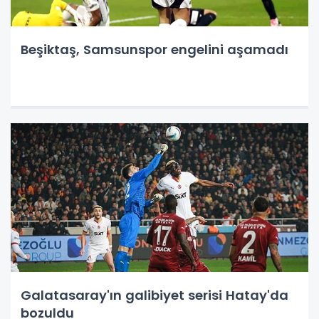
Beşiktaş, Samsunspor engelini aşamadı
Galatasaray'ın galibiyet serisi Hatay'da
bozuldu