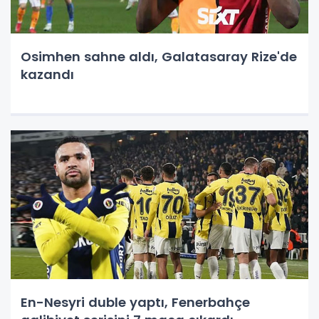
Osimhen sahne aldı, Galatasaray Rize'de
kazandı
En-Nesyri duble yaptı, Fenerbahçe