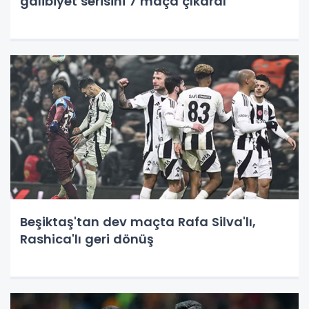
galibiyet serisini 7 maça çıkardı
Beşiktaş'tan dev maçta Rafa Silva'lı,
Rashica'lı geri dönüş